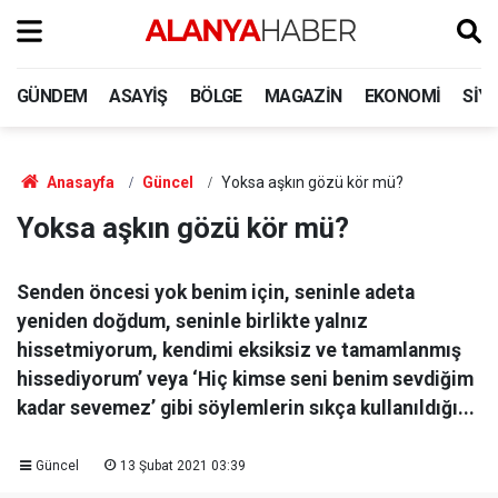
GÜNDEM
ASAYIŞ
BÖLGE
MAGAZIN
EKONOMI
SIY
Anasayfa
Güncel
Yoksa aşkın gözü kör mü?
Yoksa aşkın gözü kör mü?
Senden öncesi yok benim için, seninle adeta
yeniden doğdum, seninle birlikte yalnız
hissetmiyorum, kendimi eksiksiz ve tamamlanmış
hissediyorum’ veya ‘Hiç kimse seni benim sevdiğim
kadar sevemez’ gibi söylemlerin sıkça kullanıldığı...
Güncel
13 Şubat 2021 03:39