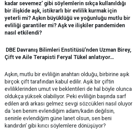
kadar sevemez’ gibi söylemlerin sıkça kullanıldığı
bir ilişkide aşk, istikrarlı bir evlilik kurmak için
yeterli mi? Aşkın büyüklüğü ve yoğunluğu mutlu bir
evliliği garantiler mi? Aşk ve ilişkiler pandemiden
nasıl etkilendi?
DBE Davranış Bilimleri Enstitüsü’nden Uzman Birey,
Çift ve Aile Terapisti Feryal Tükel anlatıyor…
Aşkın, mutlu bir evliliğin anahtarı olduğu, birbirine aşık
birçok çift tarafından kabul edilir. Aşık bir çiftin
evliliklerinden umut ve beklentileri de hal böyle olunca
oldukça yüksek olabiliyor. Peki evliliğin başında sarf
edilen ardı arkası gelmez sevgi sözcükleri nasıl oluyor
da ‘sen benim evlendiğim adam/kadın değilsin,
seninle evlendiğim güne lanet olsun, sen beni
kandırdın’ gibi kırıcı söylemlere dönüşüyor?