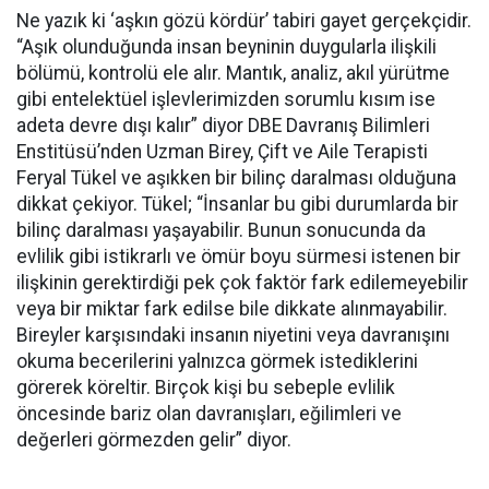
Ne yazık ki ‘aşkın gözü kördür’ tabiri gayet gerçekçidir.
“Aşık olunduğunda insan beyninin duygularla ilişkili
bölümü, kontrolü ele alır. Mantık, analiz, akıl yürütme
gibi entelektüel işlevlerimizden sorumlu kısım ise
adeta devre dışı kalır” diyor DBE Davranış Bilimleri
Enstitüsü’nden Uzman Birey, Çift ve Aile Terapisti
Feryal Tükel ve aşıkken bir bilinç daralması olduğuna
dikkat çekiyor. Tükel; “İnsanlar bu gibi durumlarda bir
bilinç daralması yaşayabilir. Bunun sonucunda da
evlilik gibi istikrarlı ve ömür boyu sürmesi istenen bir
ilişkinin gerektirdiği pek çok faktör fark edilemeyebilir
veya bir miktar fark edilse bile dikkate alınmayabilir.
Bireyler karşısındaki insanın niyetini veya davranışını
okuma becerilerini yalnızca görmek istediklerini
görerek köreltir. Birçok kişi bu sebeple evlilik
öncesinde bariz olan davranışları, eğilimleri ve
değerleri görmezden gelir” diyor.