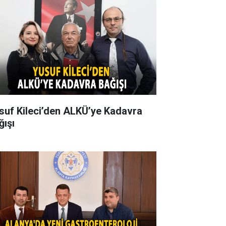
suf Kileci’den ALKÜ’ye Kadavra
ğışı