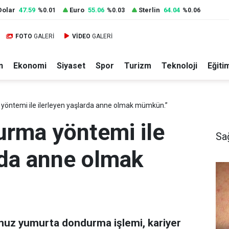
Dolar
47.59
Euro
55.06
Sterlin
64.04
%0.01
%0.03
%0.06
FOTO
GALERİ
VİDEO
GALERİ
n
Ekonomi
Siyaset
Spor
Turizm
Teknoloji
Eğiti
öntemi ile ilerleyen yaşlarda anne olmak mümkün.”
rma yöntemi ile
Sa
rda anne olmak
umuz yumurta dondurma işlemi, kariyer