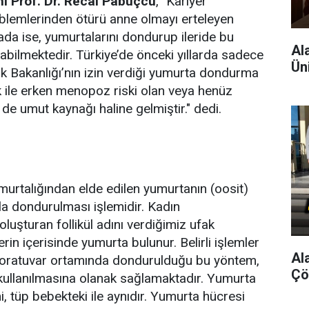
ı Prof. Dr. Recai Pabuçcu
, "Kariyer
oblemlerinden ötürü anne olmayı erteleyen
ktada ise, yumurtalarını dondurup ileride bu
Al
abilmektedir. Türkiye’de önceki yıllarda sadece
Ün
ık Bakanlığı’nın izin verdiği yumurta dondurma
k ile erken menopoz riski olan veya henüz
de umut kaynağı haline gelmiştir." dedi.
urtalığından elde edilen yumurtanın (oosit)
la dondurulması işlemidir. Kadın
oluşturan follikül adını verdiğimiz ufak
rin içerisinde yumurta bulunur. Belirli işlemler
Al
boratuvar ortamında dondurulduğu bu yöntem,
Çö
 kullanılmasına olanak sağlamaktadır. Yumurta
, tüp bebekteki ile aynıdır. Yumurta hücresi