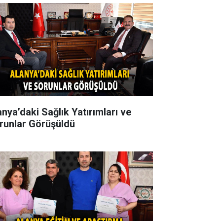
anya’daki Sağlık Yatırımları ve
runlar Görüşüldü