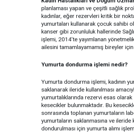
Kadın Hastalıkları ve Doğum Uzman
planlaması yapan ve çeşitli sağlık pr
kadınlar, eğer rezervleri kritik bir no
yumurtaları kullanarak çocuk sahibi ol
kanser gibi zorunluluk hallerinde Sağl
işlemi, 2014’te yayımlanan yönetmeli
ailesini tamamlayamamış bireyler için 
Yumurta dondurma işlemi nedir?
Yumurta dondurma işlemi, kadının yum
saklanarak ileride kullanılması amacıy
yumurtalıklarında rezervi esas olarak 
kesecikler bulunmaktadır. Bu kesecikle
sonrasında toplanan yumurtaların la
yumurtaların saklanmasına ve ileride
dondurulması için yumurta alımı işlemi