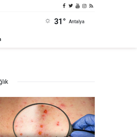
31°
Antalya
m
ğlık