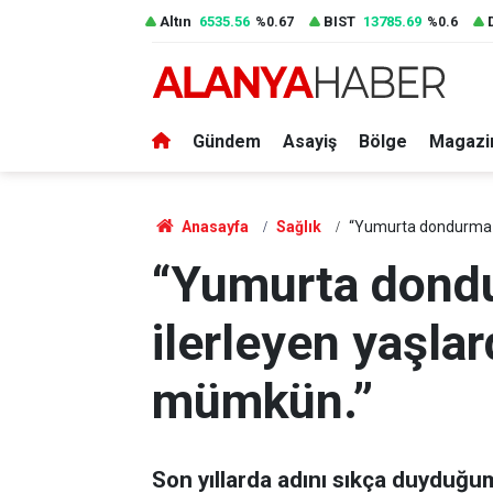
Altın
6535.56
BIST
13785.69
%0.67
%0.6
Gündem
Asayiş
Bölge
Magazi
Anasayfa
Sağlık
“Yumurta dondurma y
“Yumurta dondu
ilerleyen yaşla
mümkün.”
Son yıllarda adını sıkça duyduğ