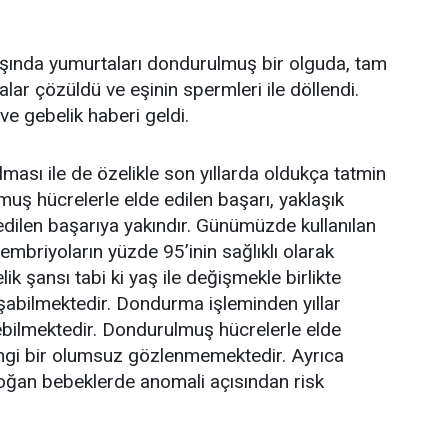
yaşında yumurtaları dondurulmuş bir olguda, tam
lar çözüldü ve eşinin spermleri ile döllendi.
 ve gebelik haberi geldi.
ası ile de özelikle son yıllarda oldukça tatmin
muş hücrelerle elde edilen başarı, yaklaşık
 edilen başarıya yakındır. Günümüzde kullanılan
mbriyoların yüzde 95’inin sağlıklı olarak
k şansı tabi ki yaş ile değişmekle birlikte
şabilmektedir. Dondurma işleminden yıllar
ilebilmektedir. Dondurulmuş hücrelerle elde
ngi bir olumsuz gözlenmemektedir. Ayrıca
oğan bebeklerde anomali açısından risk