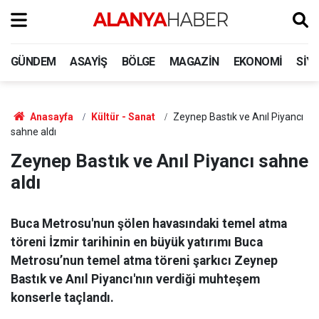
GÜNDEM
ASAYIŞ
BÖLGE
MAGAZIN
EKONOMI
SIY
Anasayfa
Kültür - Sanat
Zeynep Bastık ve Anıl Piyancı
sahne aldı
Zeynep Bastık ve Anıl Piyancı sahne
aldı
Buca Metrosu'nun şölen havasındaki temel atma
töreni İzmir tarihinin en büyük yatırımı Buca
Metrosu’nun temel atma töreni şarkıcı Zeynep
Bastık ve Anıl Piyancı'nın verdiği muhteşem
konserle taçlandı.