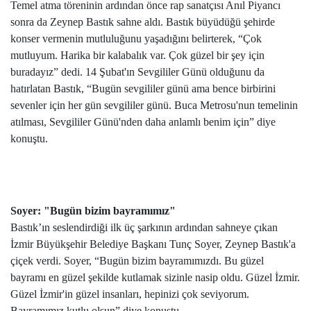
Temel atma töreninin ardından önce rap sanatçısı Anıl Piyancı
sonra da Zeynep Bastık sahne aldı. Bastık büyüdüğü şehirde
konser vermenin mutluluğunu yaşadığını belirterek, “Çok
mutluyum. Harika bir kalabalık var. Çok güzel bir şey için
buradayız” dedi. 14 Şubat'ın Sevgililer Günü olduğunu da
hatırlatan Bastık, “Bugün sevgililer günü ama bence birbirini
sevenler için her gün sevgililer günü. Buca Metrosu'nun temelinin
atılması, Sevgililer Günü'nden daha anlamlı benim için” diye
konuştu.
Soyer: "Bugün bizim bayramımız"
Bastık’ın seslendirdiği ilk üç şarkının ardından sahneye çıkan
İzmir Büyükşehir Belediye Başkanı Tunç Soyer, Zeynep Bastık'a
çiçek verdi. Soyer, “Bugün bizim bayramımızdı. Bu güzel
bayramı en güzel şekilde kutlamak sizinle nasip oldu. Güzel İzmir.
Güzel İzmir'in güzel insanları, hepinizi çok seviyorum.
Bayramımız kutlu olsun” diye konuştu.