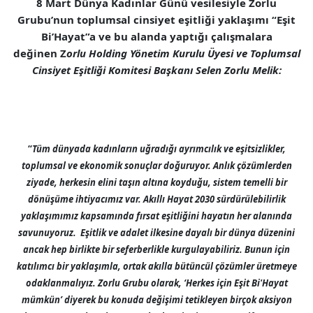
8 Mart Dünya Kadınlar Günü vesilesiyle Zorlu
Grubu’nun toplumsal cinsiyet eşitliği yaklaşımı “Eşit
Bi’Hayat”a ve bu alanda yaptığı çalışmalara
değinen Z
orlu Holding Yönetim Kurulu Üyesi ve Toplumsal
Cinsiyet Eşitliği Komitesi Başkanı Selen Zorlu Melik:
“
Tüm dünyada kadınların uğradığı ayrımcılık ve eşitsizlikler,
toplumsal ve ekonomik sonuçlar doğuruyor. Anlık çözümlerden
ziyade, herkesin elini taşın altına koyduğu, sistem temelli bir
dönüşüme ihtiyacımız var. Akıllı Hayat 2030 sürdürülebilirlik
yaklaşımımız kapsamında fırsat eşitliğini hayatın her alanında
savunuyoruz. Eşitlik ve adalet ilkesine dayalı bir dünya düzenini
ancak hep birlikte bir seferberlikle kurgulayabiliriz. Bunun için
katılımcı bir yaklaşımla, ortak akılla bütüncül çözümler üretmeye
odaklanmalıyız. Zorlu Grubu olarak, ‘Herkes için Eşit Bi'Hayat
mümkün’ diyerek bu konuda değişimi tetikleyen birçok aksiyon