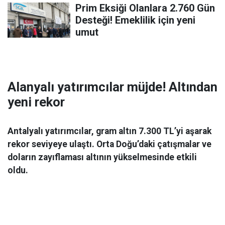
Prim Eksiği Olanlara 2.760 Gün
Desteği! Emeklilik için yeni
umut
Alanyalı yatırımcılar müjde! Altından
yeni rekor
Antalyalı yatırımcılar, gram altın 7.300 TL’yi aşarak
rekor seviyeye ulaştı. Orta Doğu’daki çatışmalar ve
doların zayıflaması altının yükselmesinde etkili
oldu.
Ekonomi
06 Mart 2026 08:44