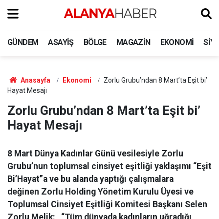
GÜNDEM
ASAYIŞ
BÖLGE
MAGAZIN
EKONOMI
SIY
Anasayfa
Ekonomi
Zorlu Grubu’ndan 8 Mart’ta Eşit bi’
Hayat Mesajı
Zorlu Grubu’ndan 8 Mart’ta Eşit bi’
Hayat Mesajı
8 Mart Dünya Kadınlar Günü vesilesiyle Zorlu
Grubu’nun toplumsal cinsiyet eşitliği yaklaşımı “Eşit
Bi’Hayat”a ve bu alanda yaptığı çalışmalara
değinen Zorlu Holding Yönetim Kurulu Üyesi ve
Toplumsal Cinsiyet Eşitliği Komitesi Başkanı Selen
Zorlu Melik: “Tüm dünyada kadınların uğradığı