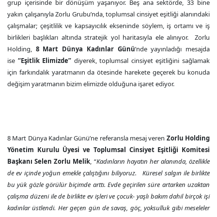
grup içerisinde bir dönüşüm yaşanıyor. Beş ana sektörde, 33 bine
yakın çalışanıyla Zorlu Grubu’nda, toplumsal cinsiyet eşitliği alanındaki
çalışmalar; çeşitlilik ve kapsayıcılık ekseninde söylem, iş ortamı ve iş
birlikleri başlıkları altında stratejik yol haritasıyla ele alınıyor. Zorlu
Holding,
8 Mart Dünya Kadınlar Günü
’nde yayınladığı mesajda
ise
“Eşitlik Elimizde”
diyerek, toplumsal cinsiyet eşitliğini sağlamak
için farkındalık yaratmanın da ötesinde harekete geçerek bu konuda
değişim yaratmanın bizim elimizde olduğuna işaret ediyor.
8 Mart Dünya Kadınlar Günü’ne referansla mesaj veren
Zorlu Holding
Yönetim Kurulu Üyesi ve Toplumsal Cinsiyet Eşitliği Komitesi
Başkanı Selen Zorlu Melik
, “
Kadınların hayatın her alanında, özellikle
de ev içinde yoğun emekle çalıştığını biliyoruz. Küresel salgın ile birlikte
bu yük gözle görülür biçimde arttı. Evde geçirilen süre artarken uzaktan
çalışma düzeni ile de birlikte ev işleri ve çocuk- yaşlı bakım dahil birçok işi
kadınlar üstlendi. Her geçen gün de savaş, göç, yoksulluk gibi meseleler