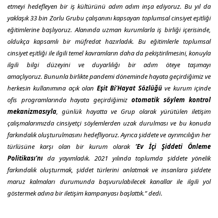
etmeyi hedefleyen bir iş kültürünü adım adım inşa ediyoruz. Bu yıl da
yaklaşık 33 bin Zorlu Grubu çalışanını kapsayan toplumsal cinsiyet eşitliği
eğitimlerine başlıyoruz. Alanında uzman kurumlarla iş birliği içerisinde,
oldukça kapsamlı bir müfredat hazırladık. Bu eğitimlerle toplumsal
cinsiyet eşitliği ile ilgili temel kavramların daha da pekiştirilmesini, konuyla
ilgili bilgi düzeyini ve duyarlılığı bir adım öteye taşımayı
amaçlıyoruz.
Bununla birlikte pandemi döneminde hayata geçirdiğimiz ve
herkesin kullanımına açık olan
Eşit Bi’Hayat Sözlüğü
ve kurum içinde
ofis programlarında hayata geçirdiğimiz
otomatik söylem kontrol
mekanizmasıyla
, günlük hayatta ve Grup olarak yürütülen iletişim
çalışmalarımızda cinsiyetçi söylemlerden uzak durulması ve bu konuda
farkındalık oluşturulmasını hedefliyoruz. Ayrıca şiddete ve ayrımcılığın her
türlüsüne karşı olan bir kurum olarak
‘Ev İçi Şiddeti Önleme
Politikası’nı
da yayımladık. 2021 yılında toplumda şiddete yönelik
farkındalık oluşturmak, şiddet türlerini anlatmak ve insanlara şiddete
maruz kalmaları durumunda başvurulabilecek kanallar ile ilgili yol
göstermek adına bir iletişim kampanyası başlattık.” dedi
.