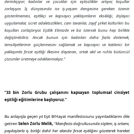
derinleşiyor; kadınlar ve çocuklar için eşitsizlikler artıyor, koşullar
zorlaşıyor. İş dünyasında ise iş-yaşam dengesine gereken özenin
gösterilmemesi, eşitlikçi ve kapsayıcı yaklaşımların eksikliği, dışlayıcı
uygulamalar, ücret adaletsizlikleri, cam tavanlar, zayıf şirket kültürleri bu
koşulları zorlaştırıyor. Eşitlik Elimizde ve biz istersek bunu hep birlikte
değiştirebiliriz. Ancak bunun için kadınları daha fazla dinlemek,
temsiliyetlerinin güçlenmesini sağlamak ve kapsayıcı ve katılımcı bir
yaklaşımla fırsat eşitliği ilkesine dayanan, ortak akıl ve ruhla bütüncül
çözümler üretmeye odaklanmalıyız.”
“33 bin Zorlu Grubu çalışanını kapsayan toplumsal cinsiyet
eşitliği eğitimlerine başlıyoruz.”
Bu anlayışla geçen yıl Eşit Bi’Hayat manifestosunu yayınladıklarını dile
getiren
Selen Zorlu Melik,
“Manifesto doğrultusunda söylem, iş ortamı,
paydaşlarla iş birliği dahil her alanda fırsat eşitliğini gözeterek hareket