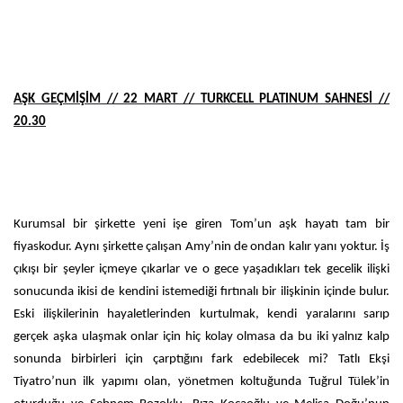
AŞK GEÇMİŞİM // 22 MART // TURKCELL PLATINUM SAHNESİ //
20.30
Kurumsal bir şirkette yeni işe giren Tom’un aşk hayatı tam bir
fiyaskodur. Aynı şirkette çalışan Amy’nin de ondan kalır yanı yoktur. İş
çıkışı bir şeyler içmeye çıkarlar ve o gece yaşadıkları tek gecelik ilişki
sonucunda ikisi de kendini istemediği fırtınalı bir ilişkinin içinde bulur.
Eski ilişkilerinin hayaletlerinden kurtulmak, kendi yaralarını sarıp
gerçek aşka ulaşmak onlar için hiç kolay olmasa da bu iki yalnız kalp
sonunda birbirleri için çarptığını fark edebilecek mi? Tatlı Ekşi
Tiyatro’nun ilk yapımı olan, yönetmen koltuğunda Tuğrul Tülek’in