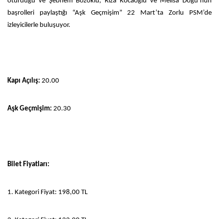
oturduğu ve Şebnem Bozoklu, Rıza Kocaoğlu ve Melisa Doğu’nun
başrolleri paylaştığı “Aşk Geçmişim” 22 Mart’ta Zorlu PSM’de
izleyicilerle buluşuyor.
Kapı Açılış:
20.00
Aşk Geçmişim:
20.30
Bilet Fiyatları:
1. Kategori Fiyat: 198,00 TL