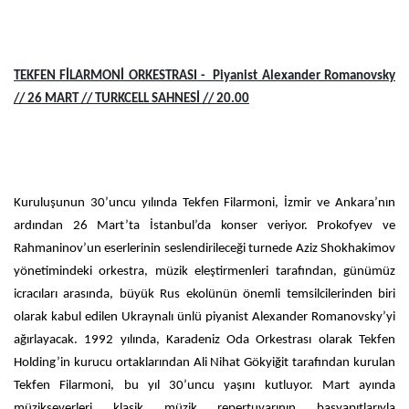
TEKFEN FİLARMONİ ORKESTRASI - Piyanist Alexander Romanovsky
// 26 MART // TURKCELL SAHNESİ // 20.00
Kuruluşunun 30’uncu yılında Tekfen Filarmoni, İzmir ve Ankara’nın
ardından 26 Mart’ta İstanbul’da konser veriyor. Prokofyev ve
Rahmaninov’un eserlerinin seslendirileceği turnede Aziz Shokhakimov
yönetimindeki orkestra, müzik eleştirmenleri tarafından, günümüz
icracıları arasında, büyük Rus ekolünün önemli temsilcilerinden biri
olarak kabul edilen Ukraynalı ünlü piyanist Alexander Romanovsky’yi
ağırlayacak. 1992 yılında, Karadeniz Oda Orkestrası olarak Tekfen
Holding’in kurucu ortaklarından Ali Nihat Gökyiğit tarafından kurulan
Tekfen Filarmoni, bu yıl 30’uncu yaşını kutluyor. Mart ayında
müzikseverleri klasik müzik repertuvarının başyapıtlarıyla