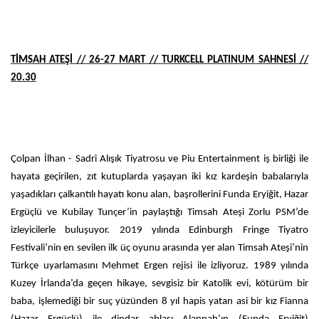
TİMSAH ATEŞİ // 26-27 MART // TURKCELL PLATINUM SAHNESİ //
20.30
Çolpan İlhan - Sadri Alışık Tiyatrosu ve Piu Entertainment iş birliği ile
hayata geçirilen, zıt kutuplarda yaşayan iki kız kardeşin babalarıyla
yaşadıkları çalkantılı hayatı konu alan, başrollerini Funda Eryiğit, Hazar
Ergüçlü ve Kubilay Tunçer’in paylaştığı Timsah Ateşi Zorlu PSM’de
izleyicilerle buluşuyor. 2019 yılında Edinburgh Fringe Tiyatro
Festivali’nin en sevilen ilk üç oyunu arasında yer alan Timsah Ateşi’nin
Türkçe uyarlamasını Mehmet Ergen rejisi ile izliyoruz. 1989 yılında
Kuzey İrlanda’da geçen hikaye, sevgisiz bir Katolik evi, kötürüm bir
baba, işlemediği bir suç yüzünden 8 yıl hapis yatan asi bir kız Fianna