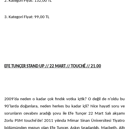
2. Kategori Fiyat: 132,00 TL
3. Kategori Fiyat: 99,00 TL
EFE TUNÇER STAND UP // 22 MART // TOUCHÉ // 21.00
2009’da neden o kadar çok fındık votka içtik? O değil de n’oldu bu
90’larda doğanlara, neden herkes bu kadar içli? Nice hayati soru ve
sorunların cevabını aradığı şovu ile Efe Tunçer 22 Mart Salı akşamı
Zorlu PSM touchè’de! 2011 yılında Mimar Sinan Üniversitesi Tiyatro
bölümünden mezun olan Efe Tunçer, Aşkın Sıradanlığı, Macbeth, Altı