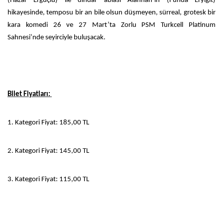
(Hazar Ergüçlü) ile dindar ablası Alannah’ın (Funda Eryiğit)
hikayesinde, temposu bir an bile olsun düşmeyen, sürreal, grotesk bir
kara komedi 26 ve 27 Mart’ta Zorlu PSM Turkcell Platinum
Sahnesi’nde seyirciyle buluşacak.
Bilet Fiyatları:
1. Kategori Fiyat: 185,00 TL
2. Kategori Fiyat: 145,00 TL
3. Kategori Fiyat: 115,00 TL