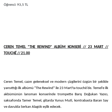
Öğrenci: 93,5 TL
CEREN TEMEL "THE REWIND" ALBÜM KONSERİ // 23 MART //
TOUCHÉ // 21.00
Ceren Temel, cazın geleneksel ve modern çizgilerini özgün bir şekilde
yansıttığı ilk albümü "The Rewind" ile 23 Mart'ta touchè’de. Temel'e ilk
akbümünün lansman konserinde trompette Barış Doğukan Yazıcı,
saksafonda Tamer Temel, gitarda Yunus Muti, kontrabasta Baran Say
ve davulda Serkan Alagök eşlik edecek.