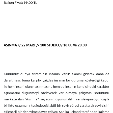
Balkon Fiyat: 99,00 TL
AŞINMA // 22 MART // 100 STUDIO // 18.00 ve 20.30
Günümüz dünya sisteminin insanın varlık alanını giderek daha da
daraltması, buna karşılık çağdaş insanın bu duruma gösterdiği kabul
ile hem insani olanın aşınmasını, hem de insanın kendisindeki karakter
aşınmasını düşünmeyi öteleyerek var olmaya çalışması sorununu
merkeze alan “Aşınma”, seyircinin oyunun dilini ve işleyişini oyuncuyla
birlikte eşzamanlı keşfedeceği aktif bir seyir süreci yaratarak seyircisini
eğlenceli bir deneyime davet ediyor. Şahika Tekand tarafından kaleme