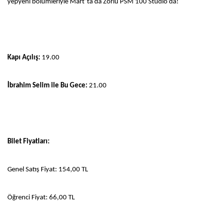
yepyeni bölümleriyle Mart’ta da Zorlu PSM 100 Studio’da!
Kapı Açılış:
19.00
İbrahim Selim ile Bu Gece:
21.00
Bilet Fiyatları:
Genel Satış Fiyat: 154,00 TL
Öğrenci Fiyat: 66,00 TL