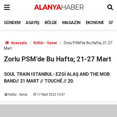
GÜNDEM
ASAYIŞ
BÖLGE
MAGAZIN
EKONOMI
SIY
Anasayfa
Kültür - Sanat
Zorlu PSM’de Bu Hafta; 21-27
Mart
Zorlu PSM’de Bu Hafta; 21-27 Mart
SOUL TRAIN ISTANBUL- EZGİ ALAŞ AND THE MOB
BAND// 21 MART // TOUCHÉ // 20.
Kültür - Sanat
17 Mart 2022 10:57