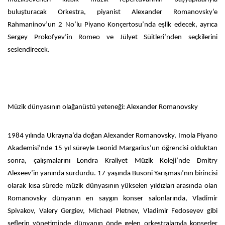
buluşturacak Orkestra, piyanist Alexander Romanovsky’e
Rahmaninov’un 2 No’lu Piyano Konçertosu’nda eşlik edecek, ayrıca
Sergey Prokofyev’in Romeo ve Jülyet Süitleri’nden seçkilerini
seslendirecek.
Müzik dünyasının olağanüstü yeteneği: Alexander Romanovsky
1984 yılında Ukrayna’da doğan Alexander Romanovsky, Imola Piyano
Akademisi’nde 15 yıl süreyle Leonid Margarius’un öğrencisi olduktan
sonra, çalışmalarını Londra Kraliyet Müzik Koleji’nde Dmitry
Alexeev’in yanında sürdürdü. 17 yaşında Busoni Yarışması’nın birincisi
olarak kısa sürede müzik dünyasının yükselen yıldızları arasında olan
Romanovsky dünyanın en saygın konser salonlarında, Vladimir
Spivakov, Valery Gergiev, Michael Pletnev, Vladimir Fedoseyev gibi
şeflerin yönetiminde dünyanın önde gelen orkestralarıyla konserler