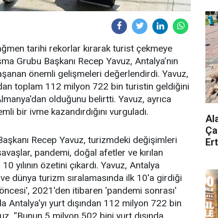
ağmen tarihi rekorlar kırarak turist çekmeye
ışma Grubu Başkanı Recep Yavuz, Antalya’nın
aşanan önemli gelişmeleri değerlendirdi. Yavuz,
ndan toplam 112 milyon 722 bin turistin geldiğini
Almanya'dan olduğunu belirtti. Yavuz, ayrıca
mli bir ivme kazandırdığını vurguladı.
Al
Ça
aşkanı Recep Yavuz, turizmdeki değişimleri
Er
savaşlar, pandemi, doğal afetler ve kırılan
 10 yılının özetini çıkardı. Yavuz, Antalya
ve dünya turizm sıralamasında ilk 10'a girdiği
öncesi', 2021'den itibaren 'pandemi sonrası'
da Antalya'yı yurt dışından 112 milyon 722 bin
avuz, “Bunun 5 milyon 502 bini yurt dışında