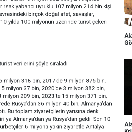
arırsak yabancı uyruklu 107 milyon 214 bin kişi
 çevresindeki birçok doğal afet, savaşlar,
10 yılda 100 milyonun üzerinde turist çeken
Al
Gö
rist verilerini şöyle sıraladı:
6 milyon 318 bin, 2017'de 9 milyon 876 bin,
5 milyon 37 bin, 2020'de 3 milyon 382 bin,
 milyon 209 bin, 2023'te 15 milyon 371 bin,
ürede Rusya'dan 36 milyon 40 bin, Almanya'dan
ptı. Bu toplam ziyaretçilerin yarısına denk
n biri ya Almanya'dan ya Rusya'dan geldi. Son 10
Al
 gurbetçiler 6 milyona yakın ziyaretle Antalya
Kr