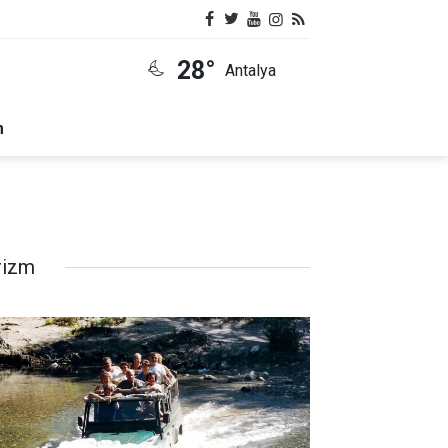
28°
Antalya
m
rizm