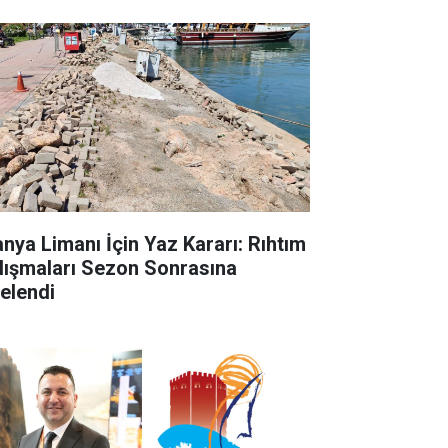
anya Limanı İçin Yaz Kararı: Rıhtım
lışmaları Sezon Sonrasına
telendi