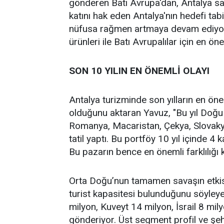
gönderen Batı Avrupa'dan, Antalya sa
katını hak eden Antalya'nın hedefi tabii 
nüfusa rağmen artmaya devam ediyor.
ürünleri ile Batı Avrupalılar için en ö
SON 10 YILIN EN ÖNEMLİ OLAYI
Antalya turizminde son yılların en ön
olduğunu aktaran Yavuz, "Bu yıl Doğu
Romanya, Macaristan, Çekya, Slovakya,
tatil yaptı. Bu portföy 10 yıl içinde 
Bu pazarın bence en önemli farklılığı 
Orta Doğu’nun tamamen savaşın etkis
turist kapasitesi bulunduğunu söyleye
milyon, Kuveyt 14 milyon, İsrail 8 mil
gönderiyor. Üst segment profil ve şehi