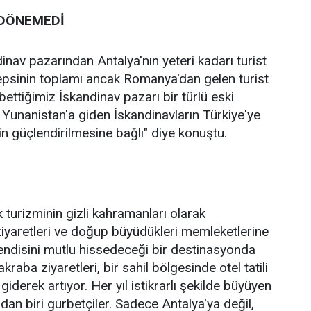
 DÖNEMEDİ
inav pazarından Antalya'nın yeteri kadarı turist
epsinin toplamı ancak Romanya'dan gelen turist
ybettiğimiz İskandinav pazarı bir türlü eski
 Yunanistan'a giden İskandinavların Türkiye'ye
inin güçlendirilmesine bağlı" diye konuştu.
 turizminin gizli kahramanları olarak
ziyaretleri ve doğup büyüdükleri memleketlerine
kendisini mutlu hissedeceği bir destinasyonda
kraba ziyaretleri, bir sahil bölgesinde otel tatili
 giderek artıyor. Her yıl istikrarlı şekilde büyüyen
an biri gurbetçiler. Sadece Antalya'ya değil,