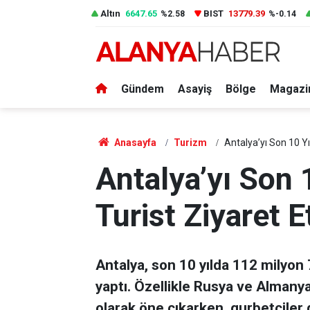
Altın
6647.65
BIST
13779.39
%2.58
%-0.14
Gündem
Asayiş
Bölge
Magazi
Anasayfa
Turizm
Antalya’yı Son 10 Yı
Antalya’yı Son 
Turist Ziyaret Et
Antalya, son 10 yılda 112 milyon 7
yaptı. Özellikle Rusya ve Almanya
olarak öne çıkarken, gurbetçiler d