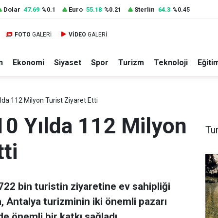
Dolar
47.69
Euro
55.18
Sterlin
64.3
%0.1
%0.21
%0.45
FOTO
GALERİ
VİDEO
GALERİ
n
Ekonomi
Siyaset
Spor
Turizm
Teknoloji
Eğiti
lda 112 Milyon Turist Ziyaret Etti
10 Yılda 112 Milyon
Tu
ti
22 bin turistin ziyaretine ev sahipliği
, Antalya turizminin iki önemli pazarı
e önemli bir katkı sağladı.