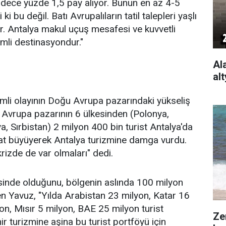
dece yüzde 1,5 pay alıyor. Bunun en az 4-5
ki bu değil. Batı Avrupalıların tatil talepleri yaşlı
 Antalya makul uçuş mesafesi ve kuvvetli
nemli destinasyondur."
Ala
al
emli olayının Doğu Avrupa pazarındaki yükseliş
 Avrupa pazarının 6 ülkesinden (Polonya,
 Sırbistan) 2 milyon 400 bin turist Antalya'da
4 kat büyüyerek Antalya turizmine damga vurdu.
krizde de var olmaları" dedi.
inde olduğunu, bölgenin aslında 100 milyon
n Yavuz, "Yılda Arabistan 23 milyon, Katar 16
yon, Mısır 5 milyon, BAE 25 milyon turist
Ze
r turizmine aşina bu turist portföyü için