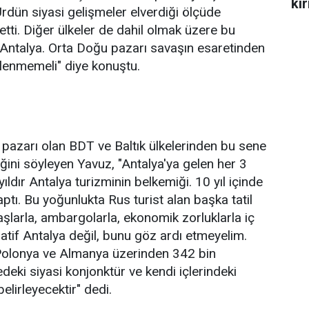
kır
 Ürdün siyasi gelişmeler elverdiği ölçüde
retti. Diğer ülkeler de dahil olmak üzere bu
Antalya. Orta Doğu pazarı savaşın esaretinden
eklenmemeli" diye konuştu.
r pazarı olan BDT ve Baltık ülkelerinden bu sene
ğini söyleyen Yavuz, "Antalya'ya gelen her 3
yıldır Antalya turizminin belkemiği. 10 yıl içinde
aptı. Bu yoğunlukta Rus turist alan başka tatil
aşlarla, ambargolarla, ekonomik zorluklarla iç
rnatif Antalya değil, bunu göz ardı etmeyelim.
Polonya ve Almanya üzerinden 342 bin
edeki siyasi konjonktür ve kendi içlerindeki
elirleyecektir" dedi.