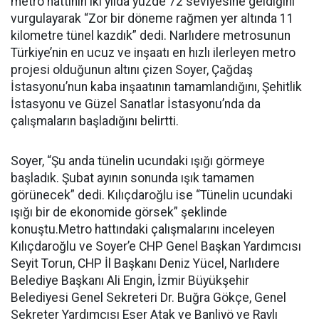
metro hattının iki yılda yüzde 72 seviyesine geldiğini
vurgulayarak “Zor bir döneme rağmen yer altında 11
kilometre tünel kazdık” dedi. Narlıdere metrosunun
Türkiye’nin en ucuz ve inşaatı en hızlı ilerleyen metro
projesi olduğunun altını çizen Soyer, Çağdaş
İstasyonu’nun kaba inşaatının tamamlandığını, Şehitlik
İstasyonu ve Güzel Sanatlar İstasyonu’nda da
çalışmaların başladığını belirtti.
Soyer, “Şu anda tünelin ucundaki ışığı görmeye
başladık. Şubat ayının sonunda ışık tamamen
görünecek” dedi. Kılıçdaroğlu ise “Tünelin ucundaki
ışığı bir de ekonomide görsek” şeklinde
konuştu.Metro hattındaki çalışmalarını inceleyen
Kılıçdaroğlu ve Soyer’e CHP Genel Başkan Yardımcısı
Seyit Torun, CHP İl Başkanı Deniz Yücel, Narlıdere
Belediye Başkanı Ali Engin, İzmir Büyükşehir
Belediyesi Genel Sekreteri Dr. Buğra Gökçe, Genel
Sekreter Yardımcısı Eser Atak ve Banliyö ve Raylı