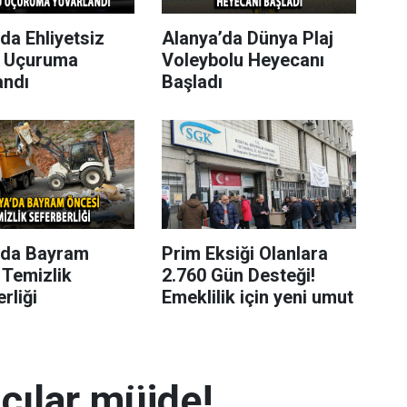
da Ehliyetsiz
Alanya’da Dünya Plaj
 Uçuruma
Voleybolu Heyecanı
andı
Başladı
’da Bayram
Prim Eksiği Olanlara
 Temizlik
2.760 Gün Desteği!
rliği
Emeklilik için yeni umut
mcılar müjde!