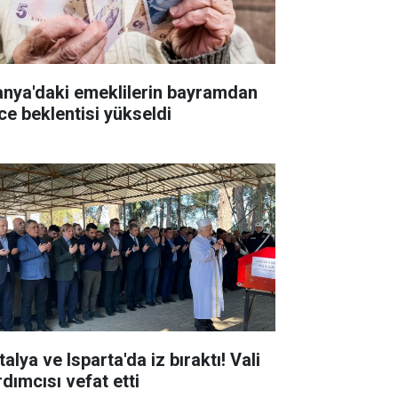
anya'daki emeklilerin bayramdan
ce beklentisi yükseldi
alya ve Isparta'da iz bıraktı! Vali
rdımcısı vefat etti