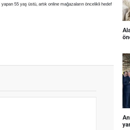
iş yapan 55 yaş üstü, artık online mağazaların öncelikli hedef
Al
ön
Ant
ya