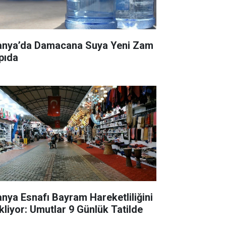
anya’da Damacana Suya Yeni Zam
pıda
anya Esnafı Bayram Hareketliliğini
kliyor: Umutlar 9 Günlük Tatilde