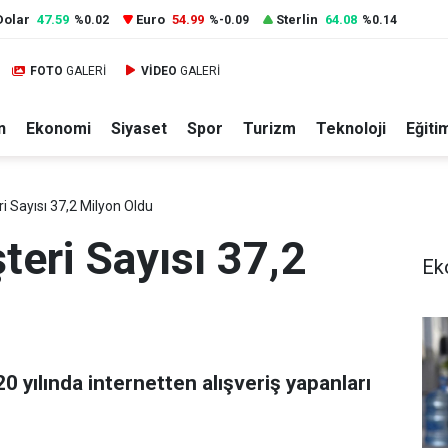
Dolar
47.59
Euro
54.99
Sterlin
64.08
%0.02
%-0.09
%0.14
FOTO
GALERİ
VİDEO
GALERİ
n
Ekonomi
Siyaset
Spor
Turizm
Teknoloji
Eğiti
i Sayısı 37,2 Milyon Oldu
teri Sayısı 37,2
Ek
 yılında internetten alışveriş yapanları