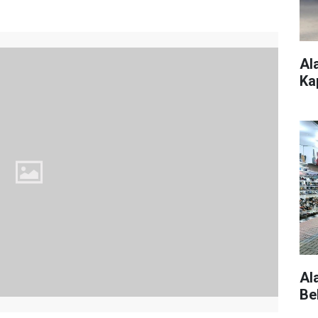
Al
Ka
Al
Be