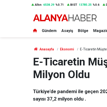
Altın
6538.29
BIST
13785.25
%0.71
%0.6
Gündem
Asayiş
Bölge
Magazi
Anasayfa
Ekonomi
E-Ticaretin Müşter
E-Ticaretin Müş
Milyon Oldu
Türkiye’de pandemi ile geçen 2020
sayısı 37,2 milyon oldu .