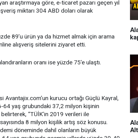
oyan araştırmaya göre, e-ticaret pazarı geçen yıl
ışveriş miktarı 304 ABD doları olarak
Al
 yüzde 89’u ürün ya da hizmet almak için arama
ka
ine alışveriş sitelerini ziyaret etti.
landıranların oranı ise yüzde 75’e ulaştı.
itesi Avantajix.com’un kurucu ortağı Güçlü Kayral,
6-64 yaş grubundaki 37,2 milyon kişinin
belirterek, “TÜİK’in 2019 verileri ile
sayısında 8 milyon kişilik artış söz konusu.
Al
Al
andemi döneminde dahil olanların büyük