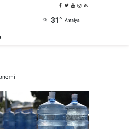
31°
Antalya
m
onomi