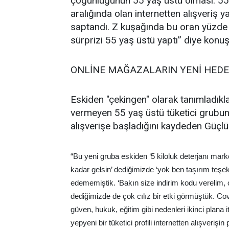
çoğunluğunun 55 yaş üstü olması. 55
aralığında olan internetten alışveriş 
saptandı. Z kuşağında bu oran yüzde 
sürprizi 55 yaş üstü yaptı” diye konuş
ONLİNE MAĞAZALARIN YENİ HEDEF
Eskiden "çekingen" olarak tanımladıkl
vermeyen 55 yaş üstü tüketici grubun
alışverişe başladığını kaydeden Güçlü 
“Bu yeni gruba eskiden ‘5 kiloluk deterjanı mark
kadar gelsin’ dediğimizde ‘yok ben taşırım teşek
edememiştik. ‘Bakın size indirim kodu verelim, o
dediğimizde de çok cılız bir etki görmüştük. Cov
güven, hukuk, eğitim gibi nedenleri ikinci plana 
yepyeni bir tüketici profili internetten alışverişin