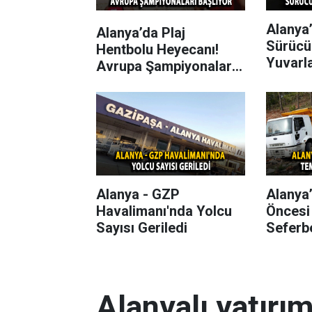
Alanya’
Alanya’da Plaj
Sürücü
Hentbolu Heyecanı!
Yuvarl
Avrupa Şampiyonaları
Başlıyor
Alanya - GZP
Alanya
Havalimanı'nda Yolcu
Öncesi
Sayısı Geriledi
Seferbe
Alanyalı yatırı