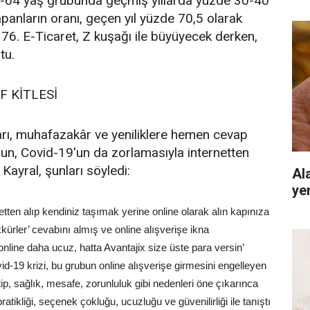
-64 yaş grubunda geçmiş yıllarda yüzde 30-40
yapanların oranı, geçen yıl yüzde 70,5 olarak
76. E-Ticaret, Z kuşağı ile büyüyecek derken,
tu.
 KİTLESİ
arı, muhafazakâr ve yeniliklere hemen cevap
un, Covid-19'un da zorlamasıyla internetten
Kayral, şunları söyledi:
Al
ye
etten alıp kendiniz taşımak yerine online olarak alın kapınıza
kürler’ cevabını almış ve online alışverişe ikna
nline daha ucuz, hatta Avantajix size üste para versin’
id-19 krizi, bu grubun online alışverişe girmesini engelleyen
itip, sağlık, mesafe, zorunluluk gibi nedenleri öne çıkarınca
 pratikliği, seçenek çokluğu, ucuzluğu ve güvenilirliği ile tanıştı