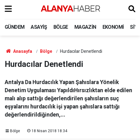
GÜNDEM
ASAYIŞ
BÖLGE
MAGAZIN
EKONOMI
SIY
Anasayfa
Bölge
Hurdacılar Denetlendi
Hurdacılar Denetlendi
Antalya Da Hurdacılık Yapan Şahıslara Yönelik
Denetim Uygulaması YapıldıHırsızlıktan elde edilen
malı alıp sattığı değerlendirilen şahısların suç
eşyalarını hurdacılık işi yapan şahıslara sattığı
değerlendirildiğinden,...
Bölge
18 Nisan 2018 18:34