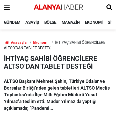
GÜNDEM
ASAYIŞ
BÖLGE
MAGAZIN
EKONOMI
SIY
Anasayfa
Ekonomi
İHTİYAÇ SAHİBİ ÖĞRENCİLERE
ALTSO’DAN TABLET DESTEĞİ
İHTİYAÇ SAHİBİ ÖĞRENCİLERE
ALTSO’DAN TABLET DESTEĞİ
ALTSO Başkanı Mehmet Şahin, Türkiye Odalar ve
Borsalar Birliği’nden gelen tabletleri ALTSO Meclis
Toplantısı’nda İlçe Milli Eğitim Müdürü Yusuf
Yılmaz’a teslim etti. Müdür Yılmaz da yaptığı
açıklamada; “Pandemi...