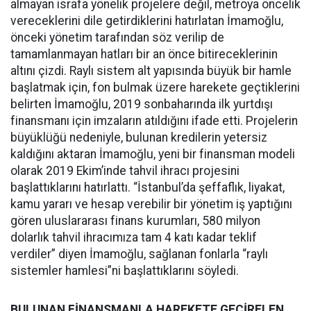
almayan israfa yönelik projelere değil, metroya öncelik
vereceklerini dile getirdiklerini hatırlatan İmamoğlu,
önceki yönetim tarafından söz verilip de
tamamlanmayan hatları bir an önce bitireceklerinin
altını çizdi. Raylı sistem alt yapısında büyük bir hamle
başlatmak için, fon bulmak üzere harekete geçtiklerini
belirten İmamoğlu, 2019 sonbaharında ilk yurtdışı
finansmanı için imzaların atıldığını ifade etti. Projelerin
büyüklüğü nedeniyle, bulunan kredilerin yetersiz
kaldığını aktaran İmamoğlu, yeni bir finansman modeli
olarak 2019 Ekim’inde tahvil ihracı projesini
başlattıklarını hatırlattı. “İstanbul’da şeffaflık, liyakat,
kamu yararı ve hesap verebilir bir yönetim iş yaptığını
gören uluslararası finans kurumları, 580 milyon
dolarlık tahvil ihracımıza tam 4 katı kadar teklif
verdiler” diyen İmamoğlu, sağlanan fonlarla “raylı
sistemler hamlesi”ni başlattıklarını söyledi.
BULUNAN FİNANSMANLA HAREKETE GEÇİRELEN