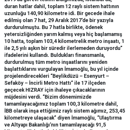
duran hatlar dahil, toplam 12 raylı sistem hattının
uzunluğu 140,90 kilometre idi. Bir gecede ihale
edilmiş olan 7 hat, 29 Aralık 2017’de bir yazıyla
durdurulmuştu. Bu 7 hatla birlikte, ödenek
yetersizliğinden yarım kalmış veya hiç başlamamış
10 hatta, toplam 103,4 kilometrelik metro inşaatı, 1
ile 2,5 yılı aşkın bir süredir ilerlemeden duruyordu”
ifadelerini kullandı. Buldukları finansmanla,
durdurulmuş tüm metro inşaatlarını yeniden
başlattıklarını vurgulayan İmamoğlu, bu yıl içinde
projelendirecekleri “Beylikdüzü – Esenyurt –
Sefaköy – İncirli Metro Hattı” ile 17 ilçeden
geçecek HIZRAY için ihaleye çıkacaklarının
müjdesini verdi. “Bizim dönemimizde
tamamlayacağımız toplam 100,3 kilometre dahil,
İBB olarak inşa ettiğimiz raylı sistem ağımız, 253,45
kilometreye ulaşacak” diyen İmamoğlu, “Ulaştırma
ve Altyapı Bakanlığı’nın tamamlayacağı 91,5