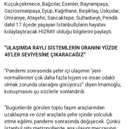
Küçükçekmece, Bağcılar, Esenler, Bayrampaşa,
Gaziosmanpaşa, Eyüp, Kağıthane, Beşiktaş, Üsküdar,
Ümraniye, Ataşehir, Sancaktepe, Sultanbeyli, Pendik
dahil 17 ilçede yaşayan İstanbulluların hayatını
kolaylaştıracak HIZRAY olduğu bilgilerini paylaştı.
“ULAŞIMDA RAYLI SİSTEMLERİN ORANINI YÜZDE
45’LER SEVİYESİNE ÇIKARACAĞIZ”
“Pandemi sonrasında şehir içi ulaşımın ‘yeni
normallerinin’ çok daha fazla hijyen ve insan odaklı
olmak zorunda olacağını görüyoruz” diyen İmamoğlu,
konuşmasını şu sözlerle sonlandırdı:
“Bugünlerde görülen toplu taşım araçlarından
uzaklaşma ve özel araçlarla şehir içinde yolculuk
etme eğilimi, pandemi sonrasında değişecek. Çünkü
İstanbul gibi metropollerde, ana ulaşım mecrasının