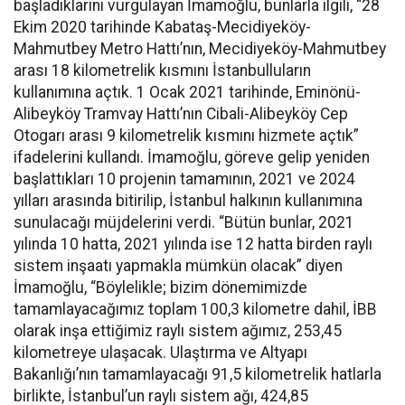
başladıklarını vurgulayan İmamoğlu, bunlarla ilgili, “28
Ekim 2020 tarihinde Kabataş-Mecidiyeköy-
Mahmutbey Metro Hattı’nın, Mecidiyeköy-Mahmutbey
arası 18 kilometrelik kısmını İstanbulluların
kullanımına açtık. 1 Ocak 2021 tarihinde, Eminönü-
Alibeyköy Tramvay Hattı’nın Cibali-Alibeyköy Cep
Otogarı arası 9 kilometrelik kısmını hizmete açtık”
ifadelerini kullandı. İmamoğlu, göreve gelip yeniden
başlattıkları 10 projenin tamamının, 2021 ve 2024
yılları arasında bitirilip, İstanbul halkının kullanımına
sunulacağı müjdelerini verdi. “Bütün bunlar, 2021
yılında 10 hatta, 2021 yılında ise 12 hatta birden raylı
sistem inşaatı yapmakla mümkün olacak” diyen
İmamoğlu, “Böylelikle; bizim dönemimizde
tamamlayacağımız toplam 100,3 kilometre dahil, İBB
olarak inşa ettiğimiz raylı sistem ağımız, 253,45
kilometreye ulaşacak. Ulaştırma ve Altyapı
Bakanlığı’nın tamamlayacağı 91,5 kilometrelik hatlarla
birlikte, İstanbul’un raylı sistem ağı, 424,85