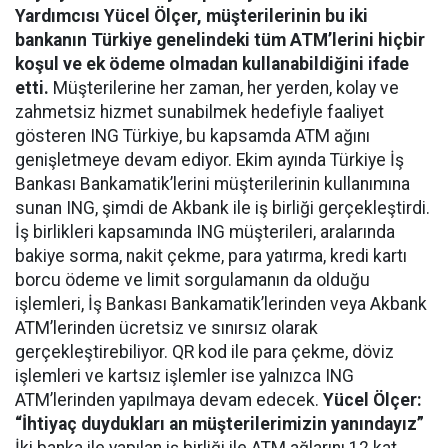
Yardımcısı Yücel Ölçer, müşterilerinin bu iki
bankanın Türkiye genelindeki tüm ATM’lerini hiçbir
koşul ve ek ödeme olmadan kullanabildiğini ifade
etti.
Müşterilerine her zaman, her yerden, kolay ve
zahmetsiz hizmet sunabilmek hedefiyle faaliyet
gösteren ING Türkiye, bu kapsamda ATM ağını
genişletmeye devam ediyor. Ekim ayında Türkiye İş
Bankası Bankamatik’lerini müşterilerinin kullanımına
sunan ING, şimdi de Akbank ile iş birliği gerçekleştirdi.
İş birlikleri kapsamında ING müşterileri, aralarında
bakiye sorma, nakit çekme, para yatırma, kredi kartı
borcu ödeme ve limit sorgulamanın da olduğu
işlemleri, İş Bankası Bankamatik’lerinden veya Akbank
ATM’lerinden ücretsiz ve sınırsız olarak
gerçekleştirebiliyor. QR kod ile para çekme, döviz
işlemleri ve kartsız işlemler ise yalnızca ING
ATM’lerinden yapılmaya devam edecek.
Yücel Ölçer:
“İhtiyaç duydukları an müşterilerimizin yanındayız”
İki banka ile yapılan iş birliği ile ATM ağlarını 12 kat