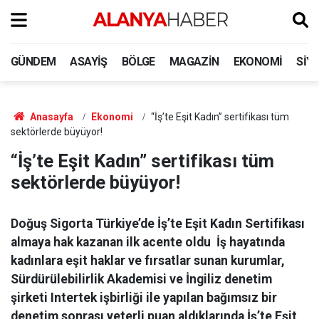
GÜNDEM
ASAYIŞ
BÖLGE
MAGAZIN
EKONOMI
SIY
Anasayfa
Ekonomi
“İş’te Eşit Kadın” sertifikası tüm
sektörlerde büyüyor!
“İş’te Eşit Kadın” sertifikası tüm
sektörlerde büyüyor!
Doğuş Sigorta Türkiye’de İş’te Eşit Kadın Sertifikası
almaya hak kazanan ilk acente oldu İş hayatında
kadınlara eşit haklar ve fırsatlar sunan kurumlar,
Sürdürülebilirlik Akademisi ve İngiliz denetim
şirketi Intertek işbirliği ile yapılan bağımsız bir
denetim sonrası yeterli puan aldıklarında İş’te Eşit