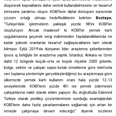
düşürerek kaynaklarını daha verimli kullanabilmesine ve tasarruf
etmesine yardımcı oluyor. KOBİ’lerin dijital dönüşüm sürecinde
çözüm ortağı olmayı hedeflediklerini belirten
Boztepe
;
“Türkiye’deki işletmelerin yaklaşık yüzde 98’ini KOBİ’ler
oluşturuyor. Ancak maalesef ki KOBİ’ler yemek kartı
uygulamasına geçerek vergi indiriminden faydalandıklarında ne
kadar yüksek oranlarda tasarruf sağlayacaklarını tam olarak
bilmiyor. Eylül 2019’da dünyanın lider araştırma şirketlerinden
Ipsos iş birliğiyle bir araştırma yaptık. İstanbul, Ankara ve İzmir
dahil 12 bölgede küçük-orta ve büyük ölçekte 2500 şirketle;
bölge, sektör ve çalışan sayısı kotalı örnekleme göre telefonla
veri toplama yöntemiyle gerçekleştirdiğimiz bu araştırmaya göre
ülkemizde yemek kartı kullanım oranı hala yüzde 12-13
seviyelerinde. KOBİ'lerin yüzde 40'ı ise yemek ödemesini
çalışanlarına nakit olarak elden yapıyor. Bu doğrultuda Edenred
Türkiye olarak yenilikçi çözümlerimizin sunduğu avantajlardan
KOBİ’lerin daha fazla yararlanmalarını sağlamak için artan bir
ivmeyle çalışmaya devam edeceğiz” diyerek sözlerini