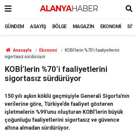
GÜNDEM
ASAYIŞ
BÖLGE
MAGAZIN
EKONOMI
SIY
Anasayfa
Ekonomi
KOBİ’lerin %70’i faaliyetlerini
sigortasız sürdürüyor
KOBİ’lerin %70’i faaliyetlerini
sigortasız sürdürüyor
150 yılı aşkın köklü geçmişiyle Generali Sigorta'nın
verilerine göre, Türkiye’de faaliyet gösteren
işletmelerin %99'unu oluşturan KOBİ’lerin büyük
çoğunluğu faaliyetlerini sigortasız ve güvence
altına almadan sürdürüyor.