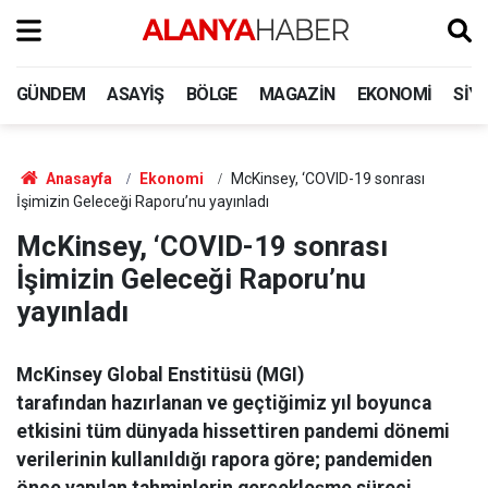
GÜNDEM
ASAYIŞ
BÖLGE
MAGAZIN
EKONOMI
SIY
Anasayfa
Ekonomi
McKinsey, ‘COVID-19 sonrası
İşimizin Geleceği Raporu’nu yayınladı
McKinsey, ‘COVID-19 sonrası
İşimizin Geleceği Raporu’nu
yayınladı
McKinsey Global Enstitüsü (MGI)
tarafından hazırlanan ve geçtiğimiz yıl boyunca
etkisini tüm dünyada hissettiren pandemi dönemi
verilerinin kullanıldığı rapora göre; pandemiden