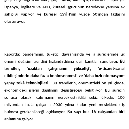
gerçekleştirdiği sekiz ülke; Çin, Fransa, Almanya, Hindistan, Japonya,
İspanya, İngiltere ve ABD, küresel işgücünün neredeyse yarısına ev
sahipliği yapıyor ve küresel GSYİH'nın yüzde 60'ından fazlasını
oluşturuyor.
Raporda; pandeminin, tüketici davranışında ve iş süreçlerinde üç
önemli değişim trendini hızlandırdığına dair kanıtlar sunuluyor.
Bu
trendler; ‘uzaktan çalışmanın yükselişi’, ‘e-ticaret-sanal
etkileşimlerin daha fazla benimsenmesi’ ve ‘daha hızlı otomasyon-
yapay zekâ teknolojileri’
. Bu trendlerin, önümüzdeki on yıl içinde,
ekonomideki işlerin dağılımını değiştireceği belirtiliyor. Bu sürecin
sonucu olarak, çalışmanın gerçekleştirildiği sekiz ülkede, 100
milyondan fazla çalışanın 2030 yılına kadar yeni mesleklerde iş
bulması gerekebileceği açıklanıyor.
Bu sayı her 16 çalışandan biri
anlamına
geliyor.