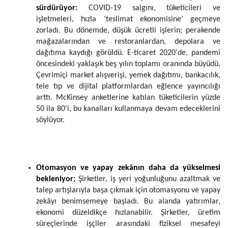
sürdürüyor:
COVID-19 salgını, tüketicileri ve
işletmeleri, hızla ‘teslimat ekonomisine’ geçmeye
zorladı. Bu dönemde, düşük ücretli işlerin; perakende
mağazalarından ve restoranlardan, depolara ve
dağıtıma kaydığı görüldü.
E-ticaret 2020'de, pandemi
öncesindeki yaklaşık beş yılın toplamı oranında büyüdü.
Çevrimiçi market alışverişi, yemek dağıtımı, bankacılık,
tele tıp ve dijital platformlardan eğlence yayıncılığı
arttı. McKinsey anketlerine katılan tüketicilerin yüzde
50 ila 80'i, bu kanalları kullanmaya devam edeceklerini
söylüyor.
Otomasyon ve yapay zekânın daha da yükselmesi
bekleniyor;
Şirketler, iş yeri yoğunluğunu azaltmak ve
talep artışlarıyla başa çıkmak için otomasyonu ve yapay
zekâyı benimsemeye başladı. Bu alanda yatırımlar,
ekonomi düzeldikçe hızlanabilir. Şirketler, üretim
süreçlerinde işçiler arasındaki fiziksel mesafeyi