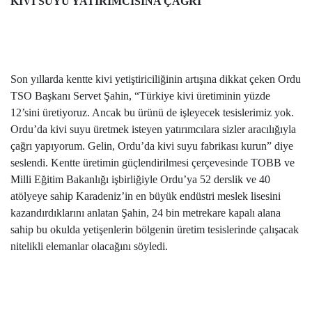
KİVİ SUYU YATIRIMCISINA ÇAĞRI
Son yıllarda kentte kivi yetiştiriciliğinin artışına dikkat çeken Ordu
TSO Başkanı Servet Şahin, “Türkiye kivi üretiminin yüzde
12’sini üretiyoruz. Ancak bu ürünü de işleyecek tesislerimiz yok.
Ordu’da kivi suyu üretmek isteyen yatırımcılara sizler aracılığıyla
çağrı yapıyorum. Gelin, Ordu’da kivi suyu fabrikası kurun” diye
seslendi. Kentte üretimin güçlendirilmesi çerçevesinde TOBB ve
Milli Eğitim Bakanlığı işbirliğiyle Ordu’ya 52 derslik ve 40
atölyeye sahip Karadeniz’in en büyük endüstri meslek lisesini
kazandırdıklarını anlatan Şahin, 24 bin metrekare kapalı alana
sahip bu okulda yetişenlerin bölgenin üretim tesislerinde çalışacak
nitelikli elemanlar olacağını söyledi.