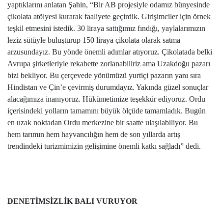
yaptıklarını anlatan Şahin, “Bir AB projesiyle odamız bünyesinde
çikolata atölyesi kurarak faaliyete geçirdik. Girişimciler için örnek
teşkil etmesini istedik. 30 liraya sattığımız fındığı, yaylalarımızın
leziz sütüyle buluşturup 150 liraya çikolata olarak satma
arzusundayız. Bu yönde önemli adımlar atıyoruz. Çikolatada belki
Avrupa şirketleriyle rekabette zorlanabiliriz ama Uzakdoğu pazarı
bizi bekliyor. Bu çerçevede yönümüzü yurtiçi pazarın yanı sıra
Hindistan ve Çin’e çevirmiş durumdayız. Yakında güzel sonuçlar
alacağımıza inanıyoruz. Hükümetimize teşekkür ediyoruz. Ordu
içerisindeki yolların tamamını büyük ölçüde tamamladık. Bugün
en uzak noktadan Ordu merkezine bir saatte ulaşılabiliyor. Bu
hem tarımın hem hayvancılığın hem de son yıllarda artış
trendindeki turizmimizin gelişimine önemli katkı sağladı” dedi.
DENETİMSİZLİK BALI VURUYOR