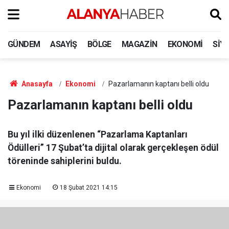
GÜNDEM
ASAYIŞ
BÖLGE
MAGAZIN
EKONOMI
SIY
Anasayfa
Ekonomi
Pazarlamanın kaptanı belli oldu
Pazarlamanın kaptanı belli oldu
Bu yıl ilki düzenlenen “Pazarlama Kaptanları
Ödülleri” 17 Şubat’ta dijital olarak gerçekleşen ödül
töreninde sahiplerini buldu.
Ekonomi
18 Şubat 2021 14:15