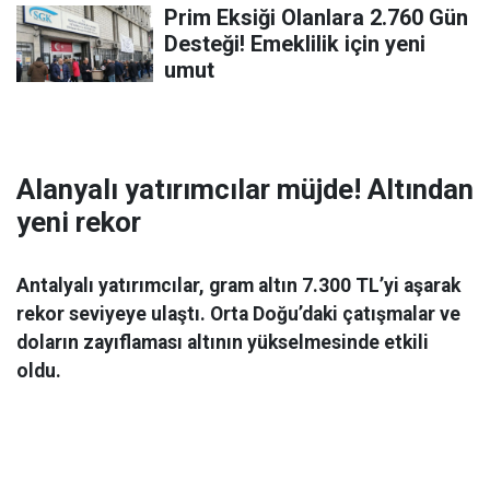
Prim Eksiği Olanlara 2.760 Gün
Desteği! Emeklilik için yeni
umut
Alanyalı yatırımcılar müjde! Altından
yeni rekor
Antalyalı yatırımcılar, gram altın 7.300 TL’yi aşarak
rekor seviyeye ulaştı. Orta Doğu’daki çatışmalar ve
doların zayıflaması altının yükselmesinde etkili
oldu.
Ekonomi
06 Mart 2026 08:44