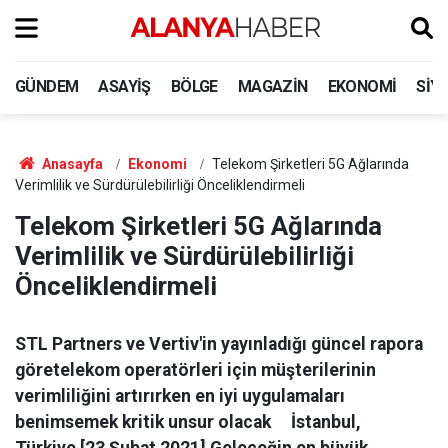
GÜNDEM
ASAYIŞ
BÖLGE
MAGAZIN
EKONOMI
SIY
Anasayfa
Ekonomi
Telekom Şirketleri 5G Ağlarında
Verimlilik ve Sürdürülebilirliği Önceliklendirmeli
Telekom Şirketleri 5G Ağlarında
Verimlilik ve Sürdürülebilirliği
Önceliklendirmeli
STL Partners ve Vertiv'in yayınladığı güncel rapora
göretelekom operatörleri için müşterilerinin
verimliliğini artırırken en iyi uygulamaları
benimsemek kritik unsur olacak İstanbul,