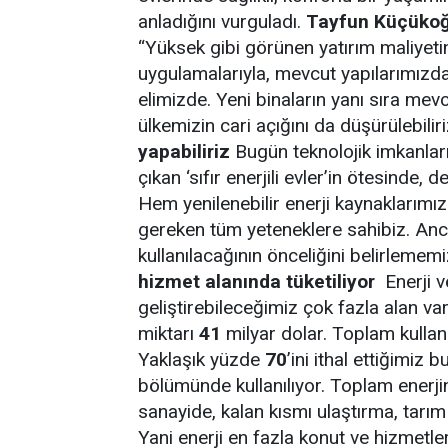
anladığını vurguladı.
Tayfun Küçükoğ
“Yüksek gibi görünen yatırım maliyetini
uygulamalarıyla, mevcut yapılarımızda
elimizde. Yeni binaların yanı sıra mevc
ülkemizin cari açığını da düşürülebilir
yapabiliriz
Bugün teknolojik imkanlar
çıkan ‘sıfır enerjili evler’in ötesinde, d
Hem yenilenebilir enerji kaynaklarımı
gereken tüm yeteneklere sahibiz. Anc
kullanılacağının önceliğini belirlemem
hizmet alanında tüketiliyor
Enerji v
geliştirebileceğimiz çok fazla alan var
miktarı
41
milyar dolar. Toplam kullan
Yaklaşık yüzde
70
’ini ithal ettiğimiz
bölümünde kullanılıyor. Toplam enerj
sanayide, kalan kısmı ulaştırma, tarım v
Yani enerji en fazla konut ve hizmetler