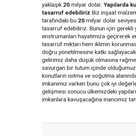
yaklaşık
20
milyar dolar.
Yapılarda ku
tasarruf edebiliriz
Biz inşaat malzeme
tarafındaki bu
20
milyar dolar seviyes
tasarruf edebiliriz. Bunun için gerekli 
enstrümanları hayatımıza geçirerek en
tasarruf miktarı hem iklimin korunmas
doğru yönetilmesine katkı sağlayacak 
gelirimiz daha düşük olmasına rağmen e
savurgan bir tutum içinde olduğumuzu
konutların ısıtma ve soğutma alanında
imkanımız varken bunu çok iyi değerl
gelişmesi sonucu ülkemizdeki yapıların
imkanlara kavuşacağına inancımız ta