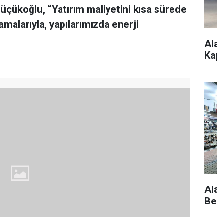
çükoğlu, “Yatırım maliyetini kısa sürede
lamalarıyla, yapılarımızda enerji
Al
Ka
Al
Be