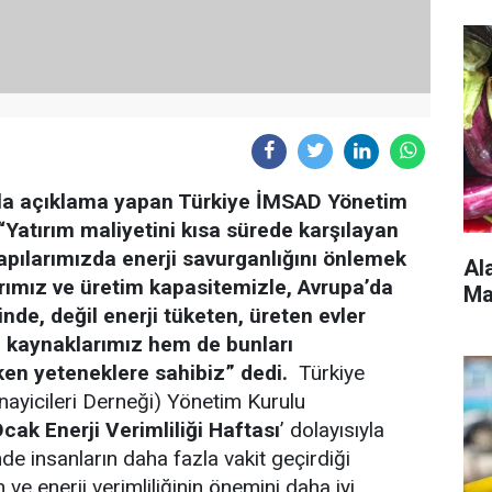
sıyla açıklama yapan Türkiye İMSAD Yönetim
Yatırım maliyetini kısa sürede karşılayan
yapılarımızda enerji savurganlığını önlemek
Al
rımız ve üretim kapasitemizle, Avrupa’da
Ma
sinde, değil enerji tüketen, üreten evler
ji kaynaklarımız hem de bunları
ken yeteneklere sahibiz” dedi.
Türkiye
ayicileri Derneği) Yönetim Kurulu
cak Enerji Verimliliği Haftası
’ dolayısıyla
e insanların daha fazla vakit geçirdiği
 ve enerji verimliliğinin önemini daha iyi