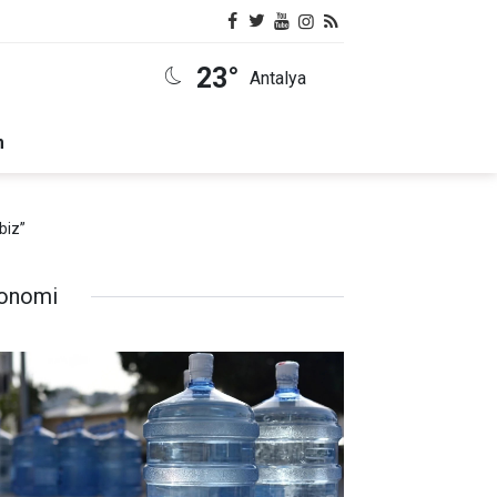
23°
Antalya
m
biz”
onomi