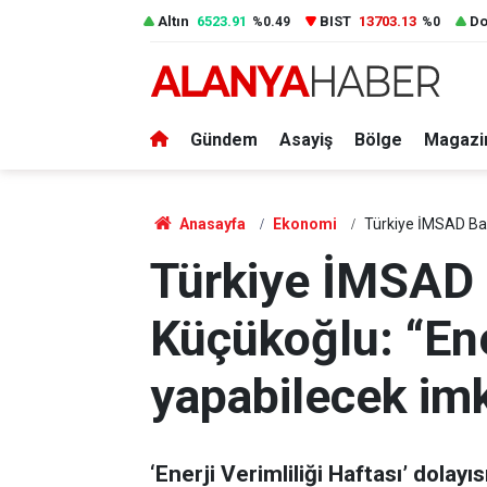
Altın
6523.91
BIST
13703.13
Do
%0.49
%0
Gündem
Asayiş
Bölge
Magazi
Anasayfa
Ekonomi
Türkiye İMSAD Baş
Türkiye İMSAD 
Küçükoğlu: “Ene
yapabilecek imk
‘Enerji Verimliliği Haftası’ dola