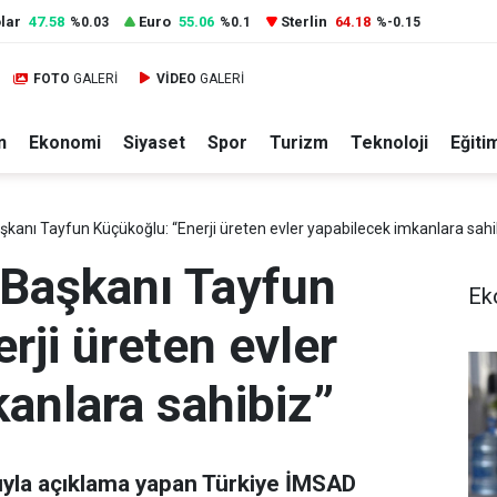
lar
47.58
Euro
55.06
Sterlin
64.18
%0.03
%0.1
%-0.15
FOTO
GALERİ
VİDEO
GALERİ
n
Ekonomi
Siyaset
Spor
Turizm
Teknoloji
Eğiti
kanı Tayfun Küçükoğlu: “Enerji üreten evler yapabilecek imkanlara sahi
Başkanı Tayfun
Ek
rji üreten evler
anlara sahibiz”
yısıyla açıklama yapan Türkiye İMSAD