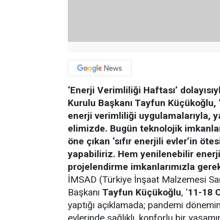
‘Enerji Verimliliği Haftası’ dolayı
Kurulu Başkanı Tayfun Küçükoğlu, “
enerji verimliliği uygulamalarıyla, 
elimizde. Bugün teknolojik imkanla
öne çıkan ‘sıfır enerjili evler’in öte
yapabiliriz. Hem yenilenebilir ener
projelendirme imkanlarımızla gere
İMSAD (Türkiye İnşaat Malzemesi San
Başkanı
Tayfun Küçükoğlu
, ‘
11-18 O
yaptığı açıklamada; pandemi dönemind
evlerinde sağlıklı, konforlu bir yaşamın