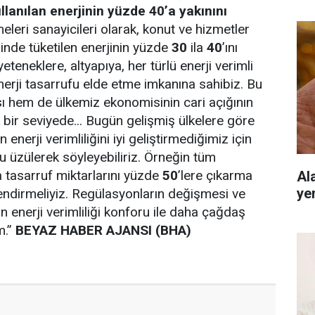
llanılan enerjinin yüzde 40’a yakınını
leri sanayicileri olarak, konut ve hizmetler
inde tüketilen enerjinin yüzde
30
ila
40
’ını
yeteneklere, altyapıya, her türlü enerji verimli
erji tasarrufu elde etme imkanına sahibiz. Bu
ı hem de ülkemiz ekonomisinin cari açığının
bir seviyede... Bugün gelişmiş ülkelere göre
nerji verimliliğini iyi geliştirmediğimiz için
 üzülerek söyleyebiliriz. Örneğin tüm
 tasarruf miktarlarını yüzde
50
’lere çıkarma
Al
ye
endirmeliyiz. Regülasyonların değişmesi ve
 enerji verimliliği konforu ile daha çağdaş
m.”
BEYAZ HABER AJANSI (BHA)