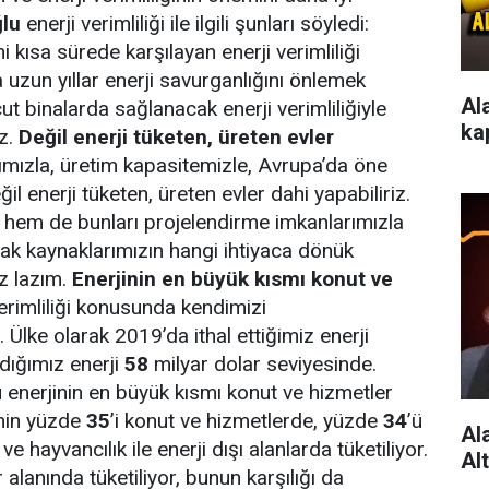
lu
enerji verimliliği ile ilgili şunları söyledi:
 kısa sürede karşılayan enerji verimliliği
 uzun yıllar enerji savurganlığını önlemek
Al
ut binalarda sağlanacak enerji verimliliğiyle
ka
iz.
Değil enerji tüketen, üreten evler
ımızla, üretim kapasitemizle, Avrupa’da öne
eğil enerji tüketen, üreten evler dahi yapabiliriz.
z hem de bunları projelendirme imkanlarımızla
ak kaynaklarımızın hangi ihtiyaca dönük
iz lazım.
Enerjinin en büyük kısmı konut ve
erimliliği konusunda kendimizi
. Ülke olarak 2019’da ithal ettiğimiz enerji
dığımız enerji
58
milyar dolar seviyesinde.
 bu enerjinin en büyük kısmı konut ve hizmetler
inin yüzde
35
’i konut ve hizmetlerde, yüzde
34
’ü
Al
e hayvancılık ile enerji dışı alanlarda tüketiliyor.
Al
 alanında tüketiliyor, bunun karşılığı da