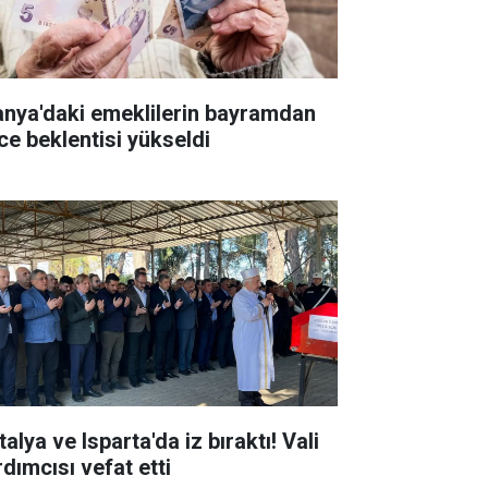
anya'daki emeklilerin bayramdan
ce beklentisi yükseldi
alya ve Isparta'da iz bıraktı! Vali
rdımcısı vefat etti