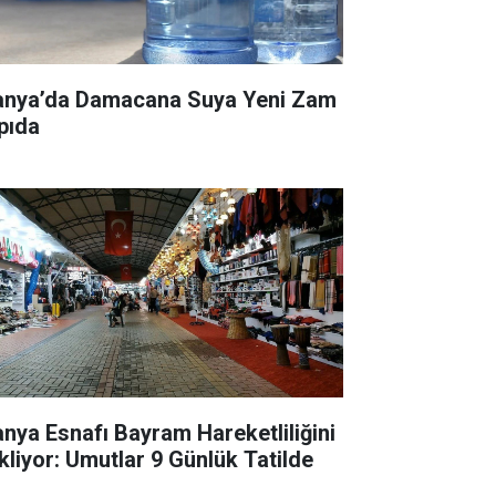
anya’da Damacana Suya Yeni Zam
pıda
anya Esnafı Bayram Hareketliliğini
kliyor: Umutlar 9 Günlük Tatilde