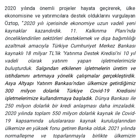
2020 yılında önemli projeler hayata geçirerek, ülke
ekonomisine ve yatırımcılara destek olduklarını vurgulayan
Öztop, “
2020 yılı içerisinde ekonomiye uzun vadeli yeni
kaynaklar kazandırdık.
11. Kalkınma Planı’nda
önceliklendirilen sektörleri desteklemek ve dışa bağımlılığı
azaltmak amacıyla Türkiye Cumhuriyet Merkez Bankası
kaynaklı 18 milyar TL’lik ‘Yatırıma Destek Kredisi’ni 10 yıl
vadeli olarak yatırım yapan işletmelerimizle
buluşturduk.
Salgından etkilenen işletmelerin üretim ve
istihdamını artırmaya yönelik çalışmalar gerçekleştirdik.
Asya Altyapı Yatırım Bankası’ndan ülkemize getirdiğimiz
300 milyon dolarlık Türkiye Covid-19 Kredisini
işletmelerimize kullandırmaya başladık.
Dünya Bankası ile
250 milyon dolarlık bir kredi anlaşması daha imzaladık.
2020 yılında toplam 550 milyon dolarlık kaynak ile Covid-
19 kapsamında uluslararası kaynak kuruluşlarından
ülkemize en yüksek fonu getiren Banka olduk. 2021 yılında
normalleşme ve toparlanmayla birlikte ülkemizin