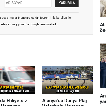
veya imalar, inançlara saldırı içeren, imla kuralları ile
Al
flerle yazılmış yorumlar onaylanmamaktadır.
ön
Ant
da Ehliyetsiz
Alanya’da Dünya Plaj
ya