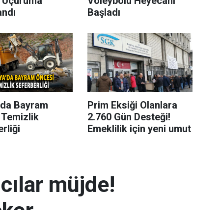
 Uçuruma
Voleybolu Heyecanı
andı
Başladı
’da Bayram
Prim Eksiği Olanlara
 Temizlik
2.760 Gün Desteği!
rliği
Emeklilik için yeni umut
mcılar müjde!
ekor