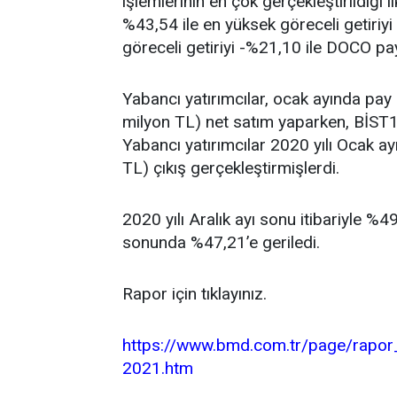
işlemlerinin en çok gerçekleştirildiği
%43,54 ile en yüksek göreceli getiriy
göreceli getiriyi -%21,10 ile DOCO pay
Yabancı yatırımcılar, ocak ayında pay
milyon TL) net satım yaparken, BİST1
Yabancı yatırımcılar 2020 yılı Ocak a
TL) çıkış gerçekleştirmişlerdi.
2020 yılı Aralık ayı sonu itibariyle %
sonunda %47,21’e geriledi.
Rapor için tıklayınız.
https://www.bmd.com.tr/page/rapor_
2021.htm