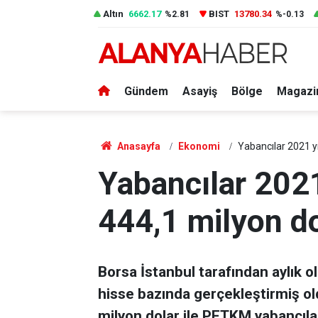
Altın
6662.17
BIST
13780.34
%2.81
%-0.13
Gündem
Asayiş
Bölge
Magazi
Anasayfa
Ekonomi
Yabancılar 2021 yıl
Yabancılar 2021 
444,1 milyon dol
Borsa İstanbul tarafından aylık o
hisse bazında gerçekleştirmiş ol
milyon dolar ile PETKM yabancılar