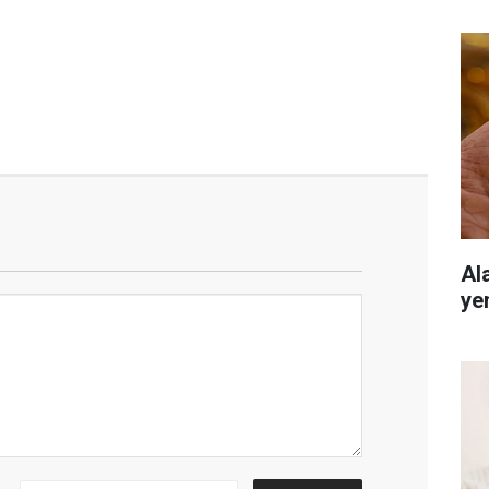
Al
ye