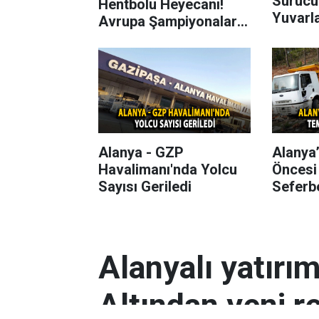
Sürücü
Hentbolu Heyecanı!
Yuvarl
Avrupa Şampiyonaları
Başlıyor
Alanya - GZP
Alanya
Havalimanı'nda Yolcu
Öncesi
Sayısı Geriledi
Seferbe
Alanyalı yatırı
Altından yeni r