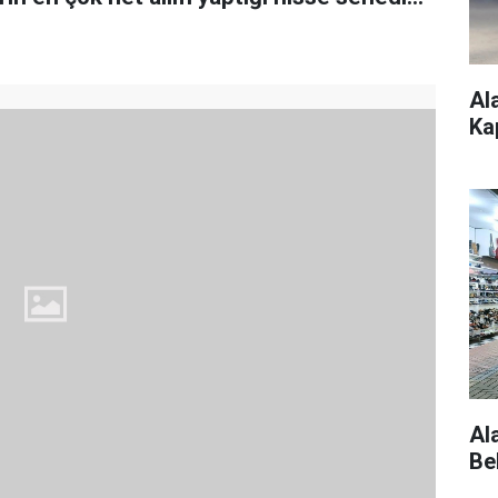
Al
Ka
Al
Be