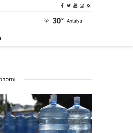
30°
Antalya
m
onomi