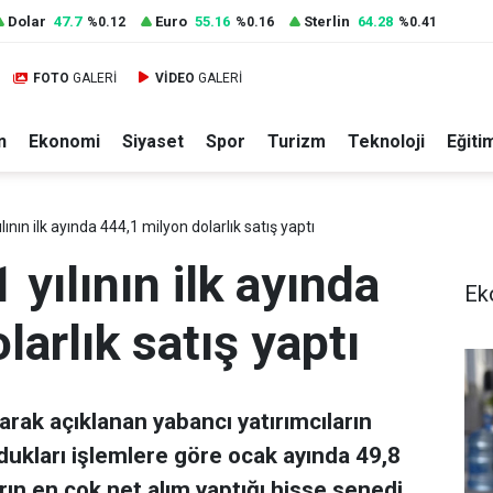
Dolar
47.7
Euro
55.16
Sterlin
64.28
%0.12
%0.16
%0.41
FOTO
GALERİ
VİDEO
GALERİ
n
Ekonomi
Siyaset
Spor
Turizm
Teknoloji
Eğiti
ının ilk ayında 444,1 milyon dolarlık satış yaptı
yılının ilk ayında
Ek
arlık satış yaptı
larak açıklanan yabancı yatırımcıların
dukları işlemlere göre ocak ayında 49,8
ın en çok net alım yaptığı hisse senedi...