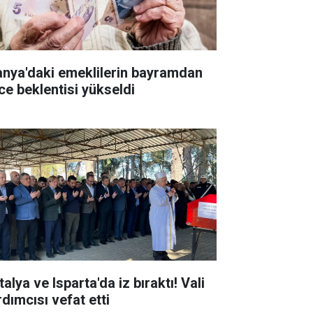
anya'daki emeklilerin bayramdan
ce beklentisi yükseldi
alya ve Isparta'da iz bıraktı! Vali
rdımcısı vefat etti