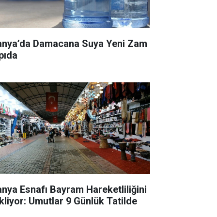
anya’da Damacana Suya Yeni Zam
pıda
anya Esnafı Bayram Hareketliliğini
kliyor: Umutlar 9 Günlük Tatilde