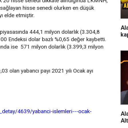
 ilk 20 hisse senedi dikkate alındığında LKMNH,
i sağlayan hisse senedi olurken en düşük
ı elde etmiştir.
Al
 piyasasında 444,1 milyon dolarlık (3.304,8
ka
00 Endeksi dolar bazlı %0,65 değer kaybetti.
yında ise 571 milyon dolarlık (3.399,3 milyon
49,03 olan yabancı payı 2021 yılı Ocak ayı
detay/4639/yabanci-islemleri---ocak-
Al
Al